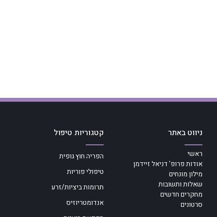
ניווט באתר
קטגוריות טיפול
ראשי
הפריה חוץ גופית
אודות פרופ' דניאל זיידמן
טיפולי פוריות
מילון מונחים
שאלות ותשובות
תרומות ביציות/זרע
מחקרים חדשים
אנדומטריוזיס
סרטונים