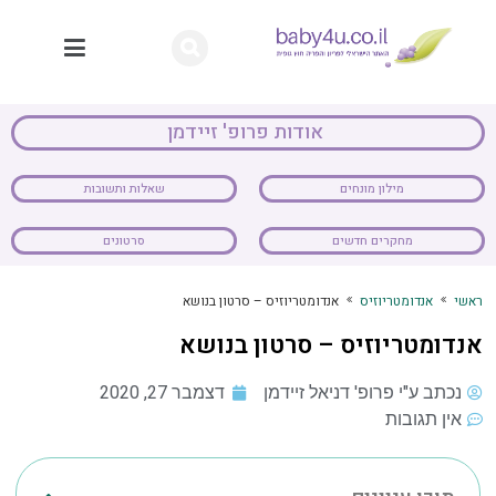
תרומת ביציות / זרע
הקפאת ביציות
הפלות חוזרות
הפריה חוץ גופית (IVF)
רפואה משלימה והיבט נפשי
אודות פרופ' זיידמן
מילון מונחים
שאלות ותשובות
מחקרים חדשים
סרטונים
ראשי
אנדומטריוזיס
אנדומטריוזיס – סרטון בנושא
אנדומטריוזיס – סרטון בנושא
נכתב ע"י פרופ' דניאל זיידמן
דצמבר 27, 2020
אין תגובות