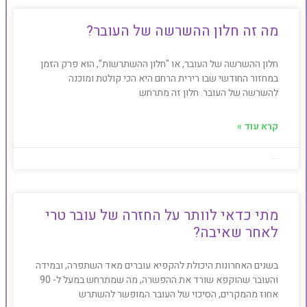
מה זה חלון ההשרשה של העובר?
חלון ההשרשה של העובר, או "חלון ההשתרשות", הוא פרק הזמן
במחזור החודשי שבו רירית הרחם היא הכי קולטת ומוכנה
להשרשה של העובר. חלון זה מתרחש
קרא עוד »
BeAesthetic
מתי כדאי לוותר על החזרה של עובר טרי
לאחר שאיבה?
בשנים האחרונות היכולת להקפיא עוברים מאד השתפרה, ובמידה
והעובר שהוקפא שורד את ההפשרה, מה שמתרחש במעל ל- 90
אחוז מהמקרים, הסיכוי של העובר המופשר להשתרש