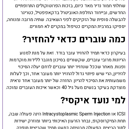
שחלתי חמור נדיר מאד כיום, בזכות הפרוטוקולים התרופתיים
החדשים, ובייחוד החלפת האוביטרל בדקאפפטיל, כטריגר
להבשלה סופית של הזקיקים לפני השאיבה. שתיה מרובה ומנוחה,
יספיקו במרבית המקרים כטיפול במקרים לא חמורים.
כמה עוברים כדאי להחזיר?
בעיקרון כדאי תמיד להחזיר עובר בודד. זאת על מנת למנוע
הריונות מרובי עוברים, שקשורים בסיכון מוגבר ללידות מוקדמות
ופגות. מאחר שככל שנחזיר יותר עוברים לרחם יעלה הסיכוי
להיריון, הרי שיש פיתוי גדול להחזיר יותר מעובר אחד, וכך לעלות
משמעותית את הסיכוי להריון. החזרה של יותר מעובר אחד נראית
מוצדקת בעיקר בנשים מעל גיל 40 וכאשר איכות העוברים נמוכה.
למי נועד איקסי?
ICSI או Intracystoplasmic Sperm Injection הינה פעולה שבה,
תחת המיקרוסקופ, נבחר הזרעון האיכותי ביותר ומוזרק ישירות
לתוך הביצית. הפעולה מבטיחה כמעט תמיד שהביצית תופרה