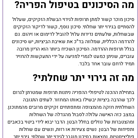
מה הסיכונים בטיפול הפריה?
סיכון מוכר קשור למתן תרופות לגירוי הבשלת הזקיקים, שעלול
להסתיים בגירוי יתר שחלתי. סיכון נוסף, קשור לדיקור הזקיקים
שבשחלות, שלעתים נדירות עלול להוביל לדימום או זיהום. גם
להרדמה הכללית, שמלווה בד"כ את שאיבת הביציות, יש סיכונים
בגלל תרופות ההרדמה. הסיכון השכיח ביותר הוא הריון מרובה
עוברים, שניתן כמעט לגמרי למניעה על ידי התעקשות להחזיר
תמיד לרחם עובר אחד בלבד.
מה זה גירוי יתר שחלתי?
בתחילת ההכנה לטיפולי ההפריה ניתנות תרופות שמטרתן לגרום
לכך שהרבה ביציות יבשילו באותו המחזור. לעתים התגובה
השחלתית חזקה מהמצופה ומתפתחים זקיקים מרובים מהמתוכנן.
במצב כזה האישה עלולה לסבול מהגדלה של השחלות
ומהצטברות של נוזלים בחלל הבטן. הדבר יבוא לידי ביטוי בכאבים
ותפיחות של הבטן. נשים צעירות או רזות, ונשים עם שחלות
פוליציסטיות, נמצאות בסיכון מוגבר לגירוי יתר שחלתי. גירוי יתר