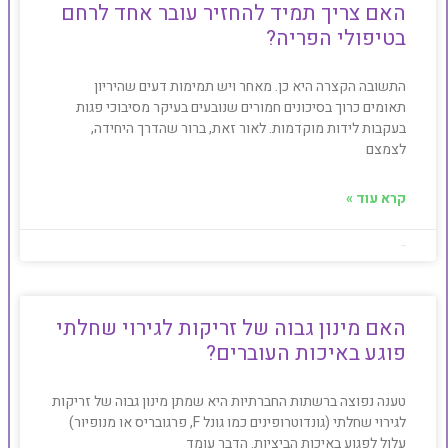
האם צריך תמיד להחזיר עובר אחד לרחם
בטיפולי הפריה?
התשובה הקצרה היא כן. מאחר ויש תמימות דעים שהיריון
תאומים כרוך בסיכונים חמורים שנובעים בעיקר מסיבוכי פגות
בעקבות לידות מוקדמות. לאור זאת, ברור שהדרך היחידה,
לצמצם
קרא עוד »
Baby4u
האם מינון גבוה של זריקות לגירוי שחלתי
פוגע באיכות העוברים?
טענה נפוצה ברשתות החברתיות היא שמתן מינון גבוה של זריקות
לגירוי שחלתי (גונדוטרופינים כמו גונל F, פרגובריס או מנופיור)
עלול לפגוע באיכות הביציות. הדבר עומד