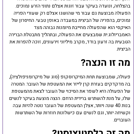
בהצלחה, ונועדה בעיקר עבור זוגות אצלם נתוני הזרע נמוכים.
הפעולה מבוצעת גם עבור מי שהושגו אצלם רק שעורי הפריה
נמוכים, בהפריה של הביצית במעבדה באופן טבעי. החיסרון של
האיקסי הוא שהפעולה מחייבת מיומנות גבוהה מצד
האמבריולוג.ית שמבצעים את הפעולה, ובתהליך מתבטלת הברירה
הטבעית בה זרעון בודד, מקרב מיליוני זירעונים, זוכה להפרות את
הביצית.
מה זו הנצה?
פעולה, שמבוצעת תחת המיקרוסקופ (סוג של מיקרומניפולציה),
בה מדקדקים בעזרת קרן לייזר את המעטפת של העובר. המטרה
של הפעולה היא לשפר את הסיכוי של העובר לצאת מהמעטפת
שלו, על מנת להשתרש ברירית הרחם. הנצה מוצעת בעיקר לנשים
בנות 40 שנה ויותר, אצלן המעטפת של העובר נוטה להיות עבה
וקשיחה יותר, וגם לנשים עם כישלונות חוזרות של השתרשות
העוברים.
מה זה בלסטוציסט?