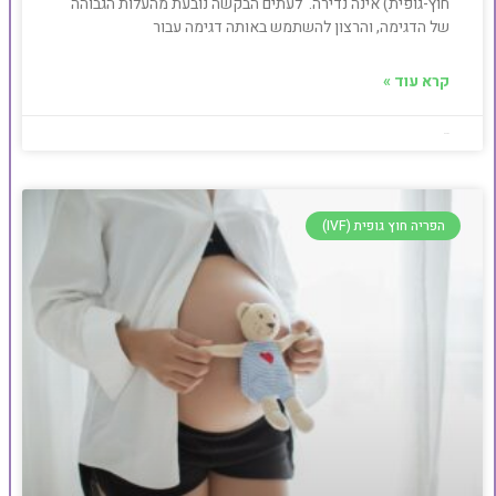
חוץ-גופית) אינה נדירה. לעתים הבקשה נובעת מהעלות הגבוהה
של הדגימה, והרצון להשתמש באותה דגימה עבור
קרא עוד »
Baby4u
הפריה חוץ גופית (IVF)