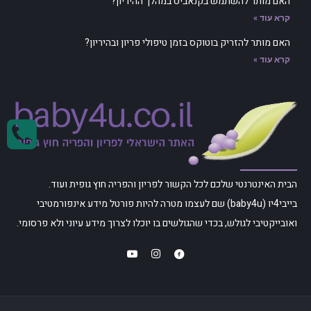
האם מותר להשתמש בקנאביס במהלך ההיריון?
קרא עוד »
האם מותר להזריק בוטוקס בזמן טיפולי פריון ובהיריון?
קרא עוד »
הבית האינטרנטי שלכם לכל הקשור לפריון והפריה חוץ גופית ועוד.
בייבי4יו (baby4u) שם לעצמו מטרה להיות פורטל מידע אינפורמטיבי
ואובייקטיבי לגולש, בכדי שהגולשים בו יוכלו לצרוך מידע עיוני ולא פרסומי.