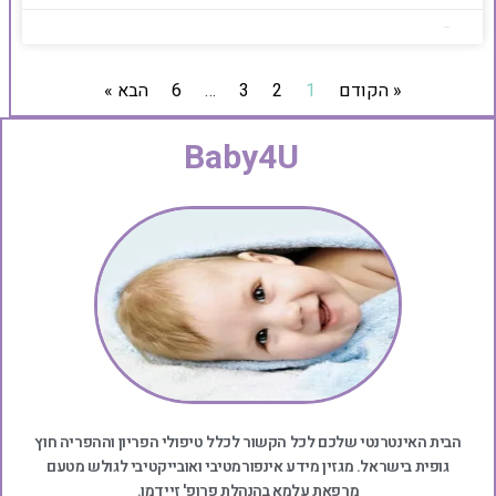
Baby4u
« הקודם
1
2
3
…
6
הבא »
Baby4U
הבית האינטרנטי שלכם לכל הקשור לכלל טיפולי הפריון וההפריה חוץ
גופית בישראל. מגזין מידע אינפורמטיבי ואובייקטיבי לגולש מטעם
מרפאת עלמא בהנהלת פרופ' זיידמן.