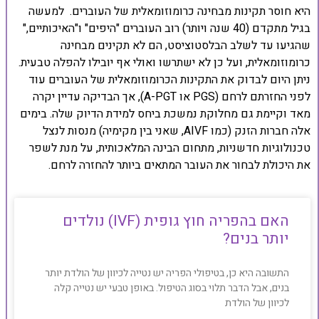
היא חוסר תקינות מבחינה כרומוזומאלית של העוברים. למעשה
בגיל מתקדם (40 שנה ויותר) רוב העוברים "היפים" ו"האיכותיים,"
שהגיעו עד לשלב הבלסטוציסט, הם לא תקינים מבחינה
כרומוזומאלית, ועל כן לא ישתרשו ואולי אף יובילו להפלה טבעית.
ניתן היום לבדוק את התקינות הכרומוזומאלית של העוברים עוד
לפני החזרתם לרחם (PGS או A-PGT), אך הבדיקה עדיין יקרה
מאד וקיימת גם מחלוקת נמשכת ביחס למידת הדיוק שלה. בימים
אלה חברות הזנק (כמו AIVF, שאני בין מקימיה) מנסות לנצל
טכנולוגיות חדשניות, מתחום הבינה המלאכותית, על מנת לשפר
את היכולת לבחור את העובר המתאים ביותר להחזרה לרחם.
האם בהפריה חוץ גופית (IVF) נולדים
יותר בנים?
התשובה היא כן, בטיפולי הפריה יש נטייה לכיוון של הולדת יותר
בנים, אבל הדבר תלוי בסוג הטיפול. באופן טבעי יש נטייה קלה
לכיוון של הולדת