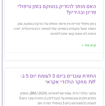
האם מותר להזריק בוטוקס בזמן טיפולי
פריון ובהיריון?
בזמן טיפולי פוריות אין איסור מוחלט על הזרקת בוטוקס, שכן
החומר פועל מקומית והספיגה שלו למחזור הדם מינימלית. יתרה
מזאת, לא נמצא קשר מוכח לפגיעה
קרא עוד »
Baby4u
החזרת עוברים ביום 3 לעומת יום 5 ב-
IVF: מחקר הולנדי אקראי
מחקר הולנדי גדול, שפורסם לאחרונה (BMJ 2024), מספק
נתונים חזקים ומבוססים על ההבדלים בין החזרת עובר ביום 3
לעומת בלסטוציסט ביום 5 בטיפולי הפריה חוץ