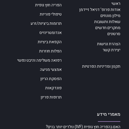
ראשי
הפריה חוץ גופית
אודות פרופ' דניאל זיידמן
טיפולי פוריות
מילון מונחים
שאלות ותשובות
תרומות ביציות/זרע
מחקרים חדשים
אנדומטריוזיס
סרטונים
הקפאת ביציות
הצהרת נגישות
יצירת קשר
הפלות חוזרות
רפואה משלימה והיבט נפשי
תקנון ומדיניות הפרטיות
אמצעי מניעה
הפסקת הריון
פונדקאות
תרופות פריון
מאמרי מידע
האם בהפריה חוץ גופית (IVF) נולדים יותר בנים?